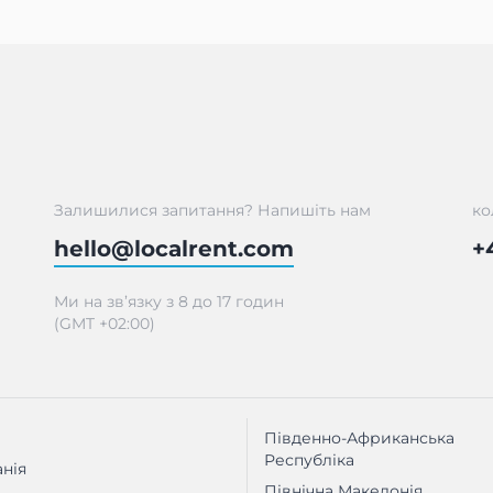
Залишилися запитання? Напишіть нам
ко
hello@localrent.com
+
Ми на зв’язку з 8 до 17 годин
(GMT +02:00)
Південно-Африканська
Республіка
нія
Північна Македонія