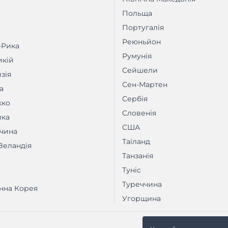
Польща
Португалія
Реюньйон
-Рика
Румунія
кій
Сейшели
зія
Сен-Мартен
а
Сербія
кко
Словенія
ика
США
чина
Таїланд
Зеландія
Танзанія
Туніс
Туреччина
нна Корея
Угорщина