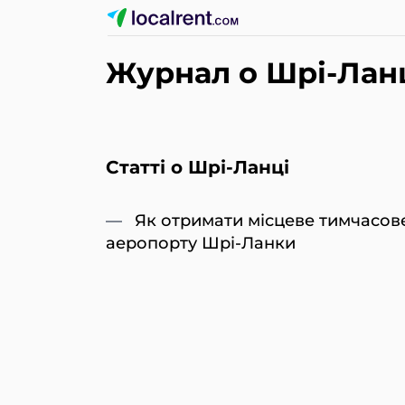
Журнал о Шрі-Лан
Статті о Шрі-Ланці
Як отримати місцеве тимчасове
аеропорту Шрі-Ланки