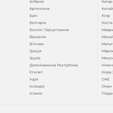
Албанія
Катар
Аргентина
Китай
Балі
Кіпр
Болгарія
Коста
Боснія і Герцеговина
Маври
Вірменія
Малай
Вʼєтнам
Мальт
Греція
Маро
Грузія
Мекс
Домініканська Республіка
Німеч
Єгипет
Нова 
Індія
ОАЕ
Ісландія
Оман
Іспанія
Півде