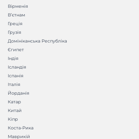
Вірменія
Вʼєтнам
Греція
Грузія
Домініканська Республіка
Єгипет
Індія
Ісландія
Іспанія
Італія
Йорданія
Катар
Китай
Кіпр
Коста-Рика
Маврикій