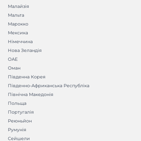
Малайзія
Мальта
Марокко
Мексика
Німеччина
Нова Зеландія
ОАЕ
Оман
Південна Корея
Південно-Африканська Республіка
Північна Македонія
Польща
Португалія
Реюньйон
Румунія
Сейшели