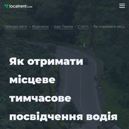
Оренда авто
Журнали
Шрі-Ланка
Статті
Як отримати місцев
Як отримати
місцеве
тимчасове
посвідчення водія