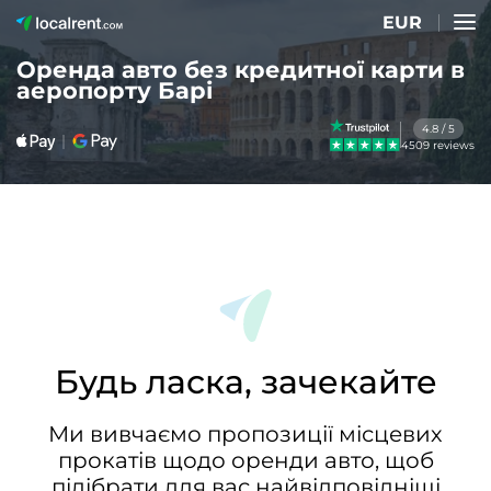
EUR
Оренда авто без кредитної карти в
аеропорту Барі
4.8 / 5
4509 reviews
Будь ласка, зачекайте
Ми вивчаємо пропозиції місцевих
прокатів щодо оренди авто, щоб
підібрати для вас найвідповідніші