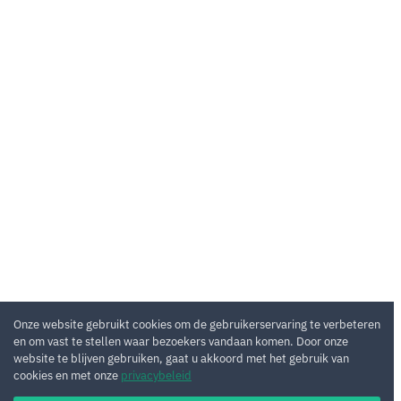
Onze website gebruikt cookies om de gebruikerservaring te verbeteren
en om vast te stellen waar bezoekers vandaan komen. Door onze
website te blijven gebruiken, gaat u akkoord met het gebruik van
cookies en met onze
privacybeleid