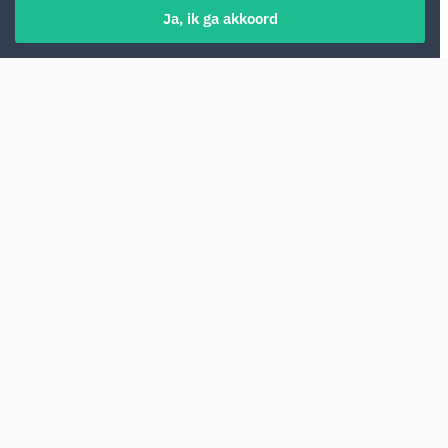
Ja, ik ga akkoord
Een auto huren op de luchthaven van Bari
(BRI) stelt je in staat om je reis door Zuid-
Italië direct na aankomst te beginnen. Je
kunt comfortabel reizen tussen de