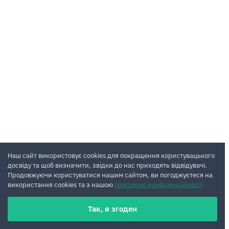
Наш сайт використовує cookies для покращення користувацького
досвіду та щоб визначити, звідки до нас приходять відвідувачі.
Продовжуючи користуватися нашим сайтом, ви погоджуєтеся на
використання cookies та з нашою
політикою конфіденційності
Так, я згоден