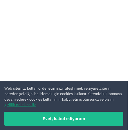
Web sitemiz, kullanıcı deneyiminizi iyileştirmek ve ziyaretçilerin
nereden geldiğini belirlemek için cookies kullanır. Sitemizi kullanmaya
devam ederek cookies kullanımını kabul etmiş olursunuz ve bizim
gizlilik politikası ile
Evet, kabul ediyorum