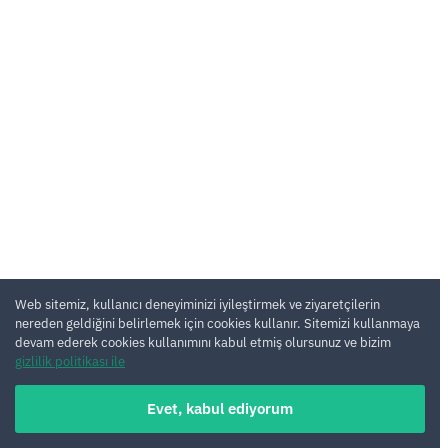
Web sitemiz, kullanıcı deneyiminizi iyileştirmek ve ziyaretçilerin
nereden geldiğini belirlemek için cookies kullanır. Sitemizi kullanmaya
devam ederek cookies kullanımını kabul etmiş olursunuz ve bizim
gizlilik politikası ile
Evet, kabul ediyorum