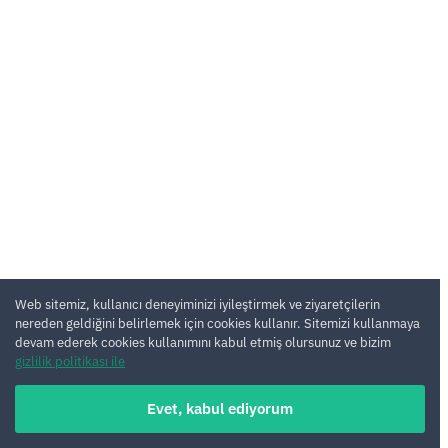
Web sitemiz, kullanıcı deneyiminizi iyileştirmek ve ziyaretçilerin
nereden geldiğini belirlemek için cookies kullanır. Sitemizi kullanmaya
devam ederek cookies kullanımını kabul etmiş olursunuz ve bizim
gizlilik politikası ile
Evet, kabul ediyorum