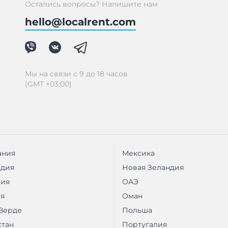
Остались вопросы? Напишите нам
hello@localrent.com
Мы на связи с 9 до 18 часов
(GMT +03:00)
ания
Мексика
ндия
Новая Зеландия
ния
ОАЭ
я
Оман
Верде
Польша
стан
Португалия