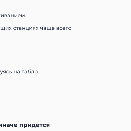
живанием.
ьших станциях чаще всего
уясь на табло.
 иначе придется