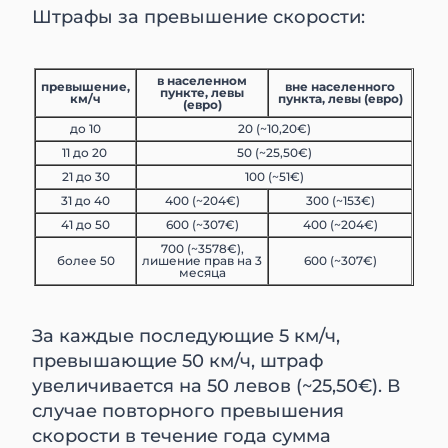
Штрафы за превышение скорости:
в населенном
превышение,
вне населенного
пункте, левы
км/ч
пункта, левы (евро)
(евро)
до 10
20 (~10,20€)
11 до 20
50 (~25,50€)
21 до 30
100 (~51€)
31 до 40
400 (~204€)
300 (~153€)
41 до 50
600 (~307€)
400 (~204€)
700 (~3578€),
более 50
лишение прав на 3
600 (~307€)
месяца
За каждые последующие 5 км/ч,
превышающие 50 км/ч, штраф
увеличивается на 50 левов (~25,50€). В
случае повторного превышения
скорости в течение года сумма