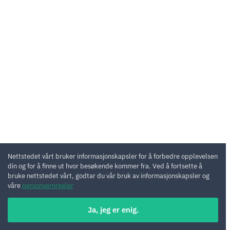
Nettstedet vårt bruker informasjonskapsler for å forbedre opplevelsen
din og for å finne ut hvor besøkende kommer fra. Ved å fortsette å
bruke nettstedet vårt, godtar du vår bruk av informasjonskapsler og
våre
personvernregler
Ja, jeg er enig.