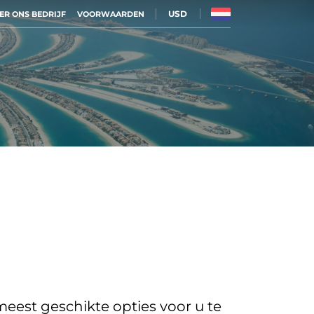
USD
ER ONS BEDRIJF
VOORWAARDEN
eest geschikte opties voor u te