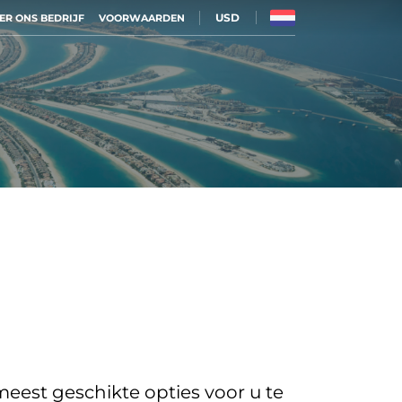
USD
ER ONS BEDRIJF
VOORWAARDEN
eest geschikte opties voor u te