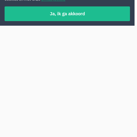
Ja, ik ga akkoord
Een auto huren in Antalya is de slimste
manier om de kust en het binnenland van