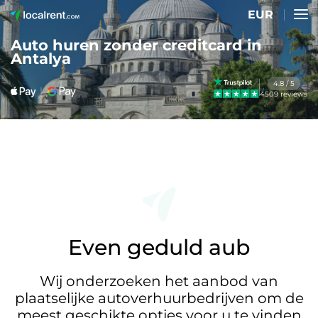
EUR
Auto huren zonder creditcard in
Antalya
4.8 / 5
4509 reviews
Even geduld aub
Wij onderzoeken het aanbod van
plaatselijke autoverhuurbedrijven om de
meest geschikte opties voor u te vinden