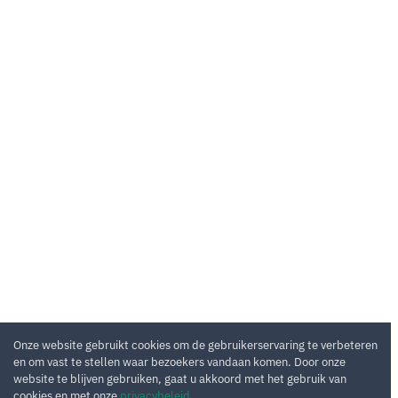
Onze website gebruikt cookies om de gebruikerservaring te verbeteren
en om vast te stellen waar bezoekers vandaan komen. Door onze
website te blijven gebruiken, gaat u akkoord met het gebruik van
cookies en met onze
privacybeleid