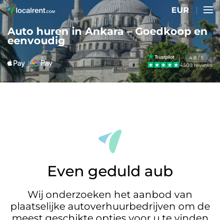
EUR
Auto huren in Ankara – Goedkoop en
eenvoudig
4.8 / 5
4509 reviews
Even geduld aub
Wij onderzoeken het aanbod van
plaatselijke autoverhuurbedrijven om de
meest geschikte opties voor u te vinden