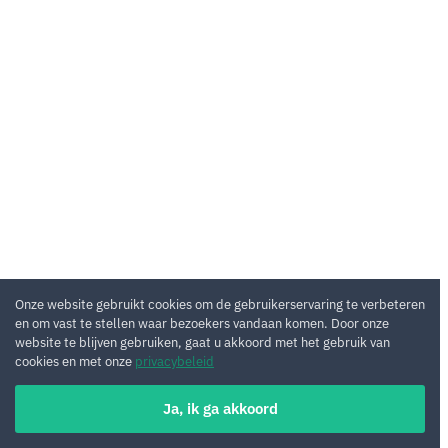
Onze website gebruikt cookies om de gebruikerservaring te verbeteren
en om vast te stellen waar bezoekers vandaan komen. Door onze
website te blijven gebruiken, gaat u akkoord met het gebruik van
cookies en met onze
privacybeleid
Ja, ik ga akkoord