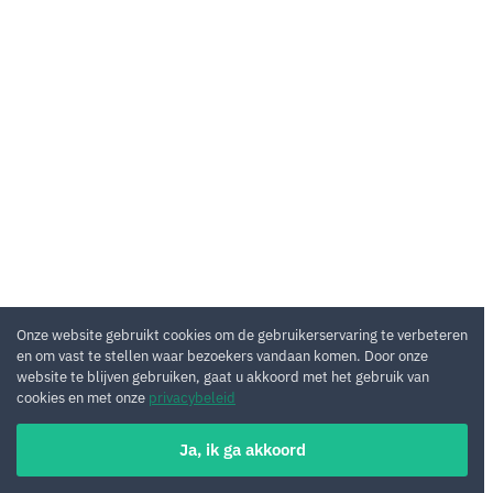
Onze website gebruikt cookies om de gebruikerservaring te verbeteren
en om vast te stellen waar bezoekers vandaan komen. Door onze
website te blijven gebruiken, gaat u akkoord met het gebruik van
cookies en met onze
privacybeleid
Ja, ik ga akkoord