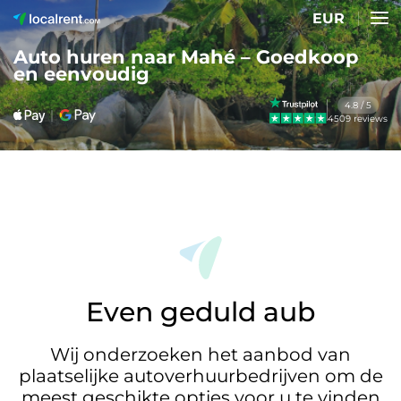
EUR
Auto huren naar Mahé – Goedkoop
en eenvoudig
4.8 / 5
4509 reviews
Even geduld aub
Wij onderzoeken het aanbod van
plaatselijke autoverhuurbedrijven om de
meest geschikte opties voor u te vinden