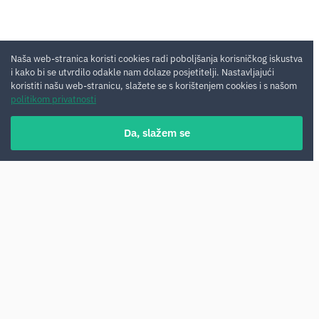
Naša web-stranica koristi cookies radi poboljšanja korisničkog iskustva
i kako bi se utvrdilo odakle nam dolaze posjetitelji. Nastavljajući
koristiti našu web-stranicu, slažete se s korištenjem cookies i s našom
politikom privatnosti
Da, slažem se