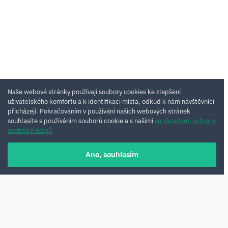
Naše webové stránky používají soubory cookies ke zlepšení
uživatelského komfortu a k identifikaci místa, odkud k nám návštěvníci
přicházejí. Pokračováním v používání našich webových stránek
souhlasíte s používáním souborů cookie a s našimi
se zásadami ochrany
osobních údajů
Ano, souhlasím