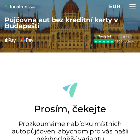
EUR
Půjčovna aut bez kreditní karty v
Budapešti
4.8 / 5
4509 reviews
Prosím, čekejte
Prozkoumáme nabídku místních
autopůjčoven, abychom pro vás našli
nejvhodnější variantu