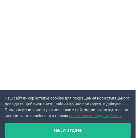
Наш сайт використовує cookies для покращення користувацького
досвіду та щоб визначити, звідки до нас приходять відвідувачі.
Продовжуючи користуватися нашим сайтом, ви погоджуєтеся на
використання cookies та з нашою
політикою конфіденційності
Так, я згоден