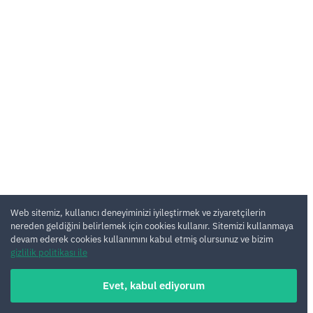
Web sitemiz, kullanıcı deneyiminizi iyileştirmek ve ziyaretçilerin
nereden geldiğini belirlemek için cookies kullanır. Sitemizi kullanmaya
devam ederek cookies kullanımını kabul etmiş olursunuz ve bizim
gizlilik politikası ile
Evet, kabul ediyorum