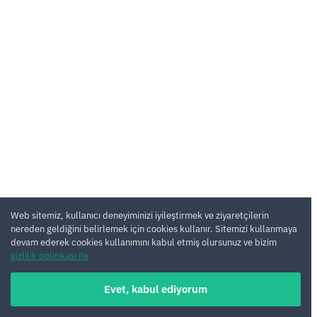
Web sitemiz, kullanıcı deneyiminizi iyileştirmek ve ziyaretçilerin
nereden geldiğini belirlemek için cookies kullanır. Sitemizi kullanmaya
devam ederek cookies kullanımını kabul etmiş olursunuz ve bizim
gizlilik politikası ile
Evet, kabul ediyorum