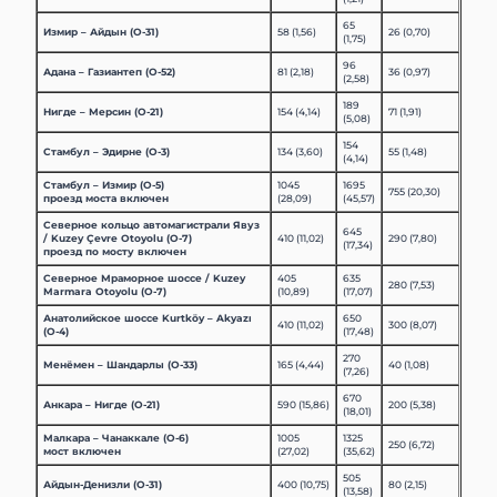
65
Измир – Айдын (O-31)
58 (1,56)
26 (0,70)
(1,75)
96
Адана – Газиантеп (O-52)
81 (2,18)
36 (0,97)
(2,58)
189
Нигде – Мерсин (O-21)
154 (4,14)
71 (1,91)
(5,08)
154
Стамбул – Эдирне (O-3)
134 (3,60)
55 (1,48)
(4,14)
Стамбул – Измир (O-5)
1045
1695
755 (20,30)
проезд моста включен
(28,09)
(45,57)
Северное кольцо автомагистрали Явуз
645
/ Kuzey Çevre Otoyolu (O-7)
410 (11,02)
290 (7,80)
(17,34)
проезд по мосту включен
Северное Мраморное шоссе / Kuzey
405
635
280 (7,53)
Marmara Otoyolu (O-7)
(10,89)
(17,07)
Анатолийское шоссе Kurtköy – Akyazı
650
410 (11,02)
300 (8,07)
(O-4)
(17,48)
270
Менёмен – Шандарлы (O-33)
165 (4,44)
40 (1,08)
(7,26)
670
Анкара – Нигде (O-21)
590 (15,86)
200 (5,38)
(18,01)
Малкара – Чанаккале (O-6)
1005
1325
250 (6,72)
мост включен
(27,02)
(35,62)
505
Айдын-Денизли (O-31)
400 (10,75)
80 (2,15)
(13,58)