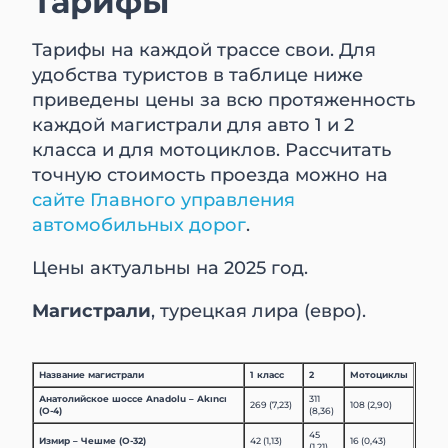
Тарифы
Тарифы на каждой трассе свои. Для
удобства туристов в таблице ниже
приведены цены за всю протяженность
каждой магистрали для авто 1 и 2
класса и для мотоциклов. Рассчитать
точную стоимость проезда можно на
сайте Главного управления
автомобильных дорог
.
Цены актуальны на 2025 год.
Магистрали
, турецкая лира (евро).
Название магистрали
1 класс
2
Мотоциклы
Анатолийское шоссе Anadolu – Akıncı
311
269 (7,23)
108 (2,90)
(O-4)
(8,36)
45
Измир – Чешме (O-32)
42 (1,13)
16 (0,43)
(1,21)