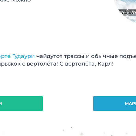
рте Гудаури
найдутся трассы и обычные подъ
прыжок с вертолёта! С вертолёта, Карл!
И
МАР