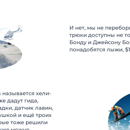
И нет, мы не перебор
трюки доступны не т
Бонду и Джейсону Бо
понадобятся лыжи, $1
 называется хели-
же дадут гида,
дки, датчик лавин,
ушкой и ещё троих
рые тоже решили
акже можно