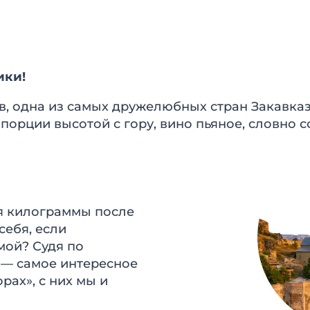
ики!
тов, одна из самых дружелюбных стран Закавка
 порции высотой с гору, вино пьяное, словно 
я килограммы после
себя, если
мой? Судя по
 — самое интересное
рах», с них мы и