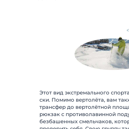
Этот вид экстремального спорта
ски. Помимо вертолёта, вам так
трансфер до вертолётной площа
рюкзак с противолавинной под
безбашенных смельчаков, кото
проверить себя. Свою группу т