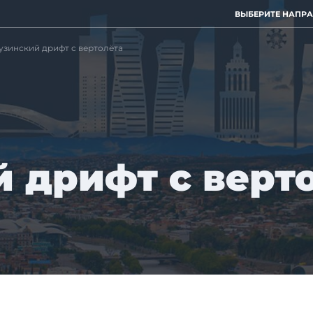
ВЫБЕРИТЕ НАПР
узинский дрифт с вертолёта
 дрифт с верт