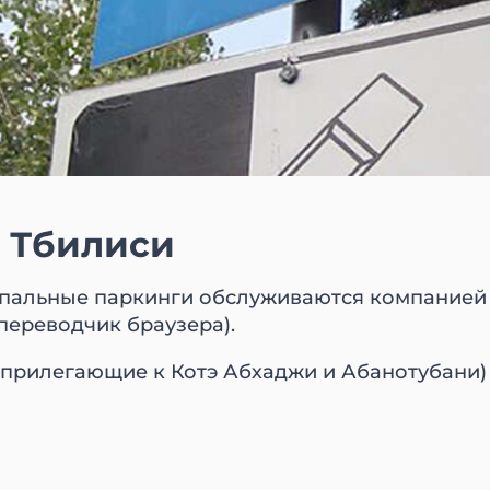
 Тбилиси
ипальные паркинги обслуживаются компание
переводчик браузера).
 прилегающие к Котэ Абхаджи и Абанотубани)