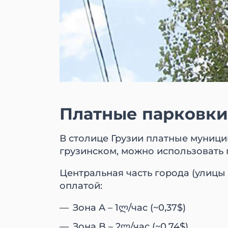
Платные парковки
В столице Грузии платные муниц
грузинском, можно использовать 
Центральная часть города (улицы
оплатой:
Зона A – 1ლ/час (~0,37$)
Зона B – 2ლ/час (~0,74$)