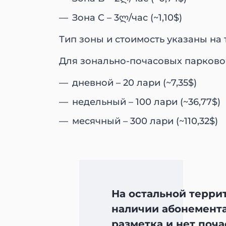
Зона C – 3ლ/час (~1,10$)
Тип зоны и стоимость указаны на 
Для зонально-почасовых парковок
дневной – 20 лари (~7,35$)
недельный – 100 лари (~36,77$)
месячный – 300 лари (~110,32$)
На остальной терри
наличии абонемента
разметка и нет поча