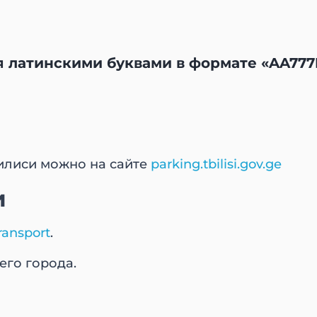
я латинскими буквами в формате «AA777
илиси можно на сайте
parking.tbilisi.gov.ge
и
ransport
.
его города.