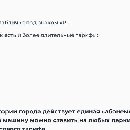
табличке под знаком «P».
 есть и более длительные тарифы:
тории города действует единая «абонем
 машину можно ставить на любых паркин
сового тарифа.