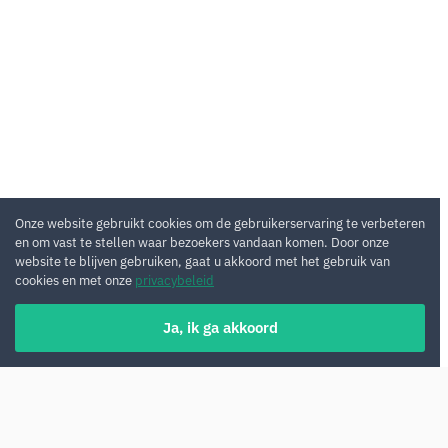
Onze website gebruikt cookies om de gebruikerservaring te verbeteren
en om vast te stellen waar bezoekers vandaan komen. Door onze
website te blijven gebruiken, gaat u akkoord met het gebruik van
cookies en met onze
privacybeleid
Ja, ik ga akkoord