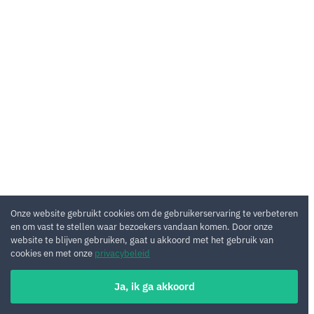
Onze website gebruikt cookies om de gebruikerservaring te verbeteren
en om vast te stellen waar bezoekers vandaan komen. Door onze
website te blijven gebruiken, gaat u akkoord met het gebruik van
cookies en met onze
privacybeleid
Ja, ik ga akkoord