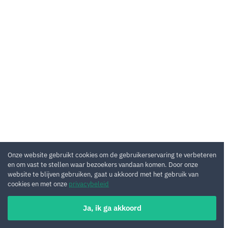
Onze website gebruikt cookies om de gebruikerservaring te verbeteren
en om vast te stellen waar bezoekers vandaan komen. Door onze
website te blijven gebruiken, gaat u akkoord met het gebruik van
cookies en met onze
privacybeleid
Ja, ik ga akkoord