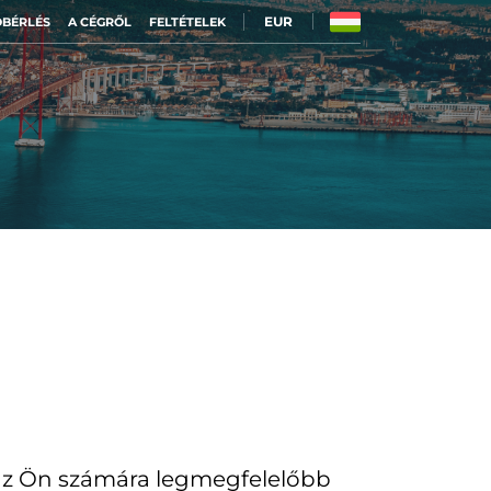
EUR
BÉRLÉS
A CÉGRŐL
FELTÉTELEK
 az Ön számára legmegfelelőbb