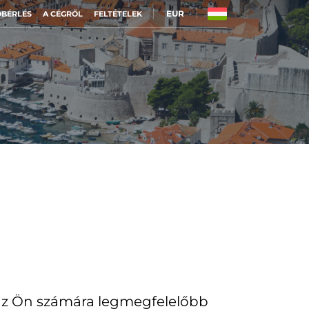
EUR
BÉRLÉS
A CÉGRŐL
FELTÉTELEK
 az Ön számára legmegfelelőbb