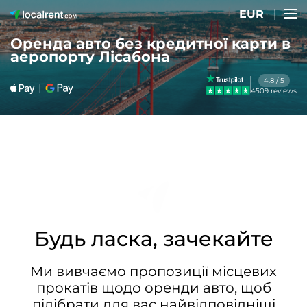
EUR
Оренда авто без кредитної карти в
аеропорту Лісабона
4.8 / 5
4509 reviews
Будь ласка, зачекайте
Ми вивчаємо пропозиції місцевих
прокатів щодо оренди авто, щоб
підібрати для вас найвідповідніші