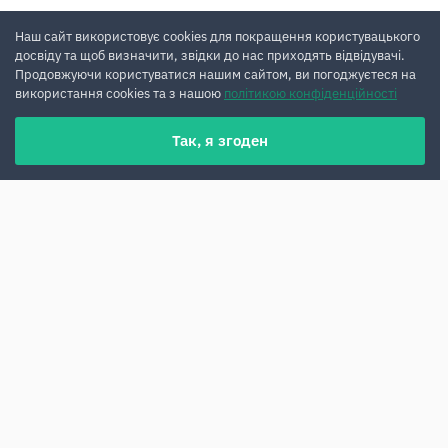
Наш сайт використовує cookies для покращення користувацького
досвіду та щоб визначити, звідки до нас приходять відвідувачі.
Продовжуючи користуватися нашим сайтом, ви погоджуєтеся на
використання cookies та з нашою
політикою конфіденційності
Так, я згоден