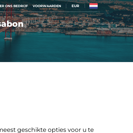
EUR
ER ONS BEDRIJF
VOORWAARDEN
ssabon
eest geschikte opties voor u te