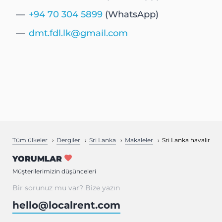
+94 70 304 5899
(WhatsApp)
dmt.fdl.lk@gmail.com
Tüm ülkeler
Dergiler
Sri Lanka
Makaleler
Sri Lanka havalimanın
YORUMLAR
Müşterilerimizin düşünceleri
Bir sorunuz mu var? Bize yazın
hello@localrent.com