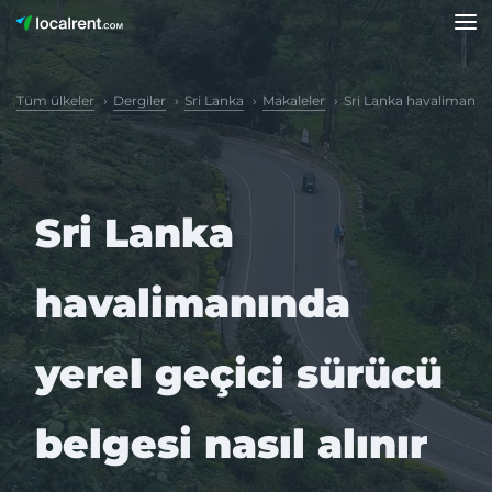
Tüm ülkeler
Dergiler
Sri Lanka
Makaleler
Sri Lanka havalimanında
Sri Lanka
havalimanında
yerel geçici sürücü
belgesi nasıl alınır