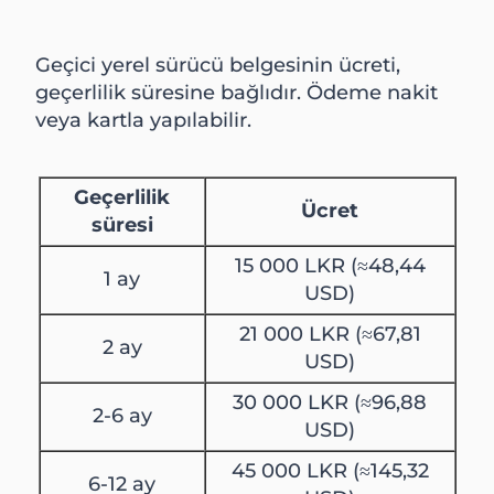
Geçici yerel sürücü belgesinin ücreti,
geçerlilik süresine bağlıdır. Ödeme nakit
veya kartla yapılabilir.
Geçerlilik
Ücret
süresi
15 000 LKR (≈48,44
1 ay
USD)
21 000 LKR (≈67,81
2 ay
USD)
30 000 LKR (≈96,88
2-6 ay
USD)
45 000 LKR (≈145,32
6-12 ay