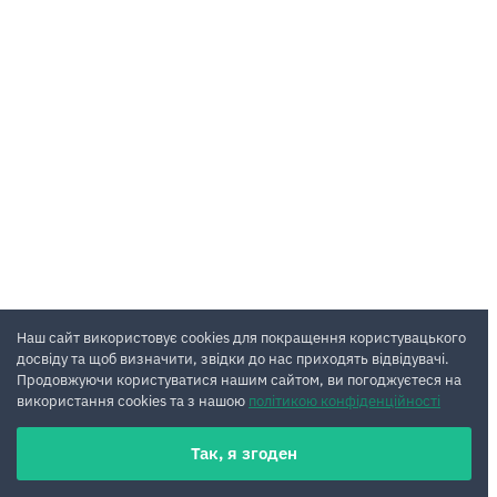
Наш сайт використовує cookies для покращення користувацького
досвіду та щоб визначити, звідки до нас приходять відвідувачі.
Продовжуючи користуватися нашим сайтом, ви погоджуєтеся на
використання cookies та з нашою
політикою конфіденційності
Так, я згоден