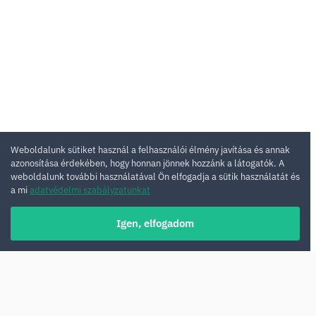
Weboldalunk sütiket használ a felhasználói élmény javítása és annak
azonosítása érdekében, hogy honnan jönnek hozzánk a látogatók. A
weboldalunk további használatával Ön elfogadja a sütik használatát és
a mi
adatvédelmi szabályzatunkat
Igen, elfogadom