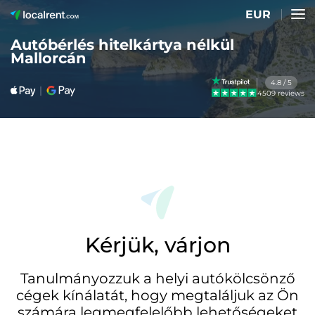
EUR
Autóbérlés hitelkártya nélkül
Mallorcán
4.8 / 5
4509 reviews
Kérjük, várjon
Tanulmányozzuk a helyi autókölcsönző
cégek kínálatát, hogy megtaláljuk az Ön
számára legmegfelelőbb lehetőségeket