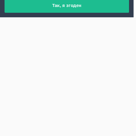
Так, я згоден
Лісабон — столиця Португалії та одне з
найатмосферніших міст Європи. Якщо
між районами міста зручно пересуватися
громадським транспортом, то для