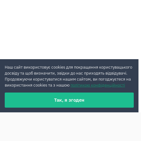
Наш сайт використовує cookies для покращення користувацького
досвіду та щоб визначити, звідки до нас приходять відвідувачі.
Продовжуючи користуватися нашим сайтом, ви погоджуєтеся на
використання cookies та з нашою
політикою конфіденційності
Так, я згоден