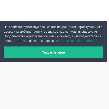
Наш сайт використовує cookies для покращення користувацького
досвіду та щоб визначити, звідки до нас приходять відвідувачі.
Продовжуючи користуватися нашим сайтом, ви погоджуєтеся на
використання cookies та з нашою
політикою конфіденційності
Так, я згоден