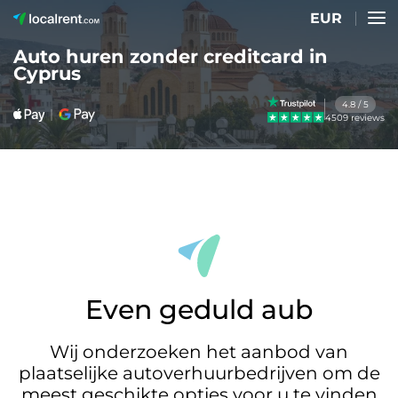
EUR
Auto huren zonder creditcard in
Cyprus
4.8 / 5
4509 reviews
Even geduld aub
Wij onderzoeken het aanbod van
plaatselijke autoverhuurbedrijven om de
meest geschikte opties voor u te vinden