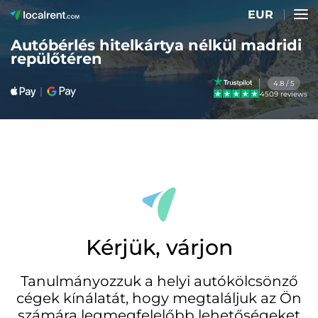
EUR
Autóbérlés hitelkártya nélkül madridi
repülőtéren
4.8 / 5
4509 reviews
Kérjük, várjon
Tanulmányozzuk a helyi autókölcsönző
cégek kínálatát, hogy megtaláljuk az Ön
számára legmegfelelőbb lehetőségeket