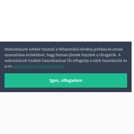
Weboldalunk sütiket használ a felhasználói élmény javítása és annak
azonosítása érdekében, hogy honnan jönnek hozzánk a látogatók. A
weboldalunk további használatával Ön elfogadja a sütik használatát és
a mi
adatvédelmi szabályzatunkat
Igen, elfogadom