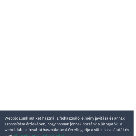
Weboldalunk sütiket használ a felhasználói élmény javítása és annak
azonosítása érdekében, hogy honnan jönnek hozzánk a látogatók. A
weboldalunk további használatával Ön elfogadja a sütik használatát és
a mi
adatvédelmi szabályzatunkat