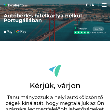
EUR
Autóbérlés hitelkártya nélkül
Portugáliában
4.8 / 5
4509 reviews
Kérjük, várjon
Tanulmányozzuk a helyi autókölcsönző
cégek kínálatát, hogy megtaláljuk az Ön
számára legmegfelelőbb lehetőségeket