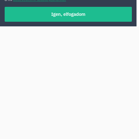
Igen, elfogadom
Portugália kiválóan alkalmas autós
utazásokhoz. A városok és látnivalók közötti